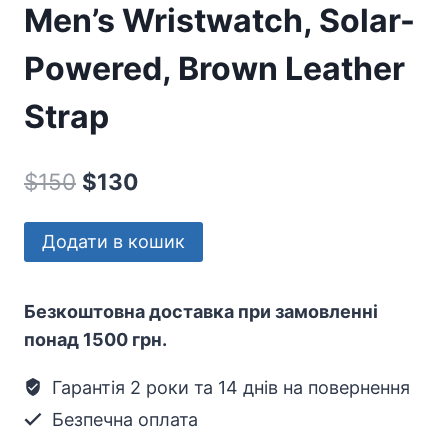
Men’s Wristwatch, Solar-
Powered, Brown Leather
Strap
Оригінальна
Поточна
$
150
$
130
ціна:
ціна:
Expedition
Додати в кошик
$150.
$130.
Solar
Pioneer
Безкоштовна доставка при замовленні
Men’s
понад 1500 грн.
Wristwatch,
Solar-
Гарантія 2 роки та 14 днів на повернення
Powered,
Безпечна оплата
Brown