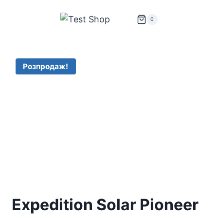
Перейти
до
0
вмісту
Розпродаж!
Expedition Solar Pioneer