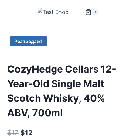
Перейти
до
0
вмісту
Розпродаж!
CozyHedge Cellars 12-
Year-Old Single Malt
Scotch Whisky, 40%
ABV, 700ml
Оригінальна
Поточна
$
17
$
12