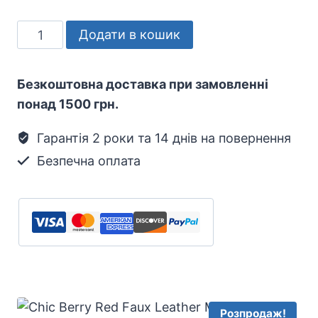
ціна:
ціна:
CozyHedge
Додати в кошик
$17.
$12.
Cellars
12-
Безкоштовна доставка при замовленні
Year-
понад 1500 грн.
Old
Single
Гарантія 2 роки та 14 днів на повернення
Malt
Безпечна оплата
Scotch
Whisky,
40%
ABV,
700ml
кількість
Розпродаж!