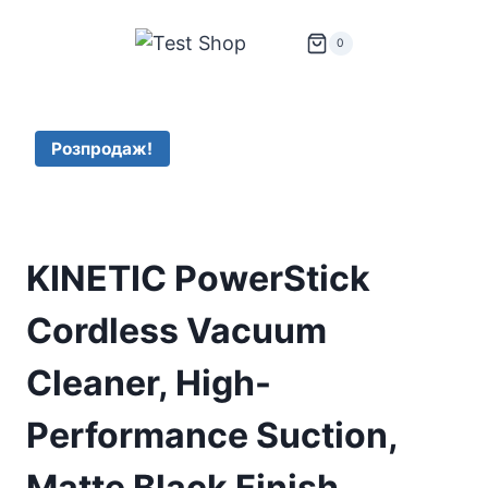
Перейти
до
0
вмісту
Розпродаж!
KINETIC PowerStick
Cordless Vacuum
Cleaner, High-
Performance Suction,
Matte Black Finish