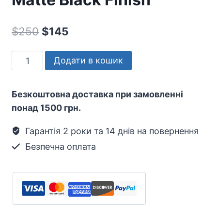
Оригінальна
Поточна
$
250
$
145
ціна:
ціна:
KINETIC
Додати в кошик
$250.
$145.
PowerStick
Cordless
Безкоштовна доставка при замовленні
Vacuum
понад 1500 грн.
Cleaner,
High-
Гарантія 2 роки та 14 днів на повернення
Performance
Безпечна оплата
Suction,
Matte
Black
Finish
кількість