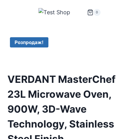
Перейти
до
0
вмісту
Розпродаж!
VERDANT MasterChef
23L Microwave Oven,
900W, 3D-Wave
Technology, Stainless
Steel Finish