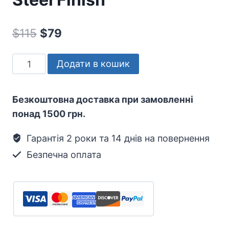
Оригінальна
Поточна
$
115
$
79
ціна:
ціна:
VERDANT
Додати в кошик
$115.
$79.
MasterChef
23L
Безкоштовна доставка при замовленні
Microwave
понад 1500 грн.
Oven,
900W,
Гарантія 2 роки та 14 днів на повернення
3D-
Безпечна оплата
Wave
Technology,
Stainless
Steel
Finish