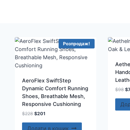
Перейти
до
вмісту
Розпродаж!
Aethe
Handc
Leath
AeroFlex SwiftStep
Dynamic Comfort Running
Ор
$
98
$
Shoes, Breathable Mesh,
ці
$9
Responsive Cushioning
Дод
Оригінальна
Поточна
$
228
$
201
ціна:
ціна:
$228.
$201.
Додати в кошик