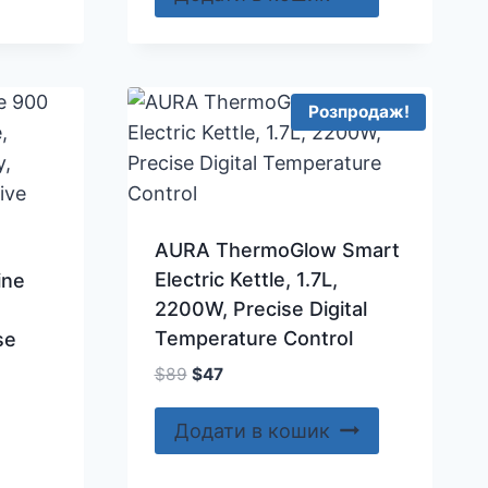
Розпродаж!
AURA ThermoGlow Smart
Electric Kettle, 1.7L,
ine
2200W, Precise Digital
Temperature Control
se
Оригінальна
Поточна
$
89
$
47
ціна:
ціна:
$89.
$47.
Додати в кошик