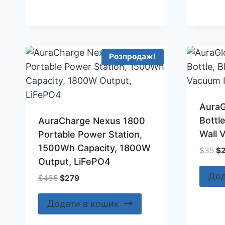
Розпродаж!
AuraG
Bottl
AuraCharge Nexus 1800
Wall 
Portable Power Station,
1500Wh Capacity, 1800W
Ор
$
35
$
Output, LiFePO4
ці
$3
Дод
Оригінальна
Поточна
$
485
$
279
ціна:
ціна:
$485.
$279.
Додати в кошик