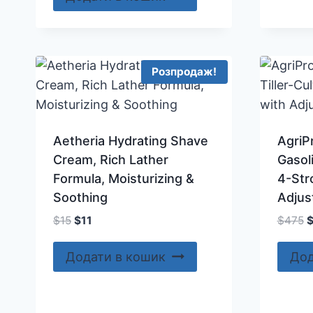
Розпродаж!
Aetheria Hydrating Shave
AgriP
Cream, Rich Lather
Gasoli
Formula, Moisturizing &
4-Str
Soothing
Adjus
Оригінальна
Поточна
О
$
15
$
11
$
475
ціна:
ціна:
ц
$15.
$11.
$
Додати в кошик
Дод