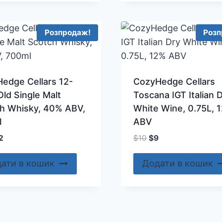
Розпродаж!
Розп
edge Cellars 12-
CozyHedge Cellars
Old Single Malt
Toscana IGT Italian 
h Whisky, 40% ABV,
White Wine, 0.75L, 
l
ABV
игінальна
Поточна
Оригінальна
Поточна
2
$
10
$
9
а:
ціна:
ціна:
ціна:
.
$12.
$10.
$9.
ати в кошик
Додати в кошик