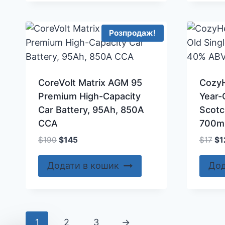
Розпродаж!
CoreVolt Matrix AGM 95
CozyH
Premium High-Capacity
Year-
Car Battery, 95Ah, 850A
Scotc
CCA
700m
Оригінальна
Поточна
Ор
$
190
$
145
$
17
$
1
ціна:
ціна:
цін
$190.
$145.
$17
Додати в кошик
Дод
1
2
3
→