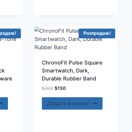
родаж!
Розпродаж!
ChronoFit Pulse Square
ck
Smartwatch, Dark,
dware
Durable Rubber Band
Оригінальна
Поточна
$
200
$
150
ціна:
ціна:
$200.
$150.
Додати в кошик