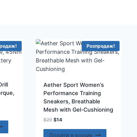
родаж!
Розпродаж!
rill
Aether Sport Women’s
orque,
Performance Training
Sneakers, Breathable
Mesh with Gel-Cushioning
Оригінальна
Поточна
$
29
$
14
ціна:
ціна:
$29.
$14.
Додати в кошик