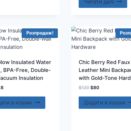
Читати далі
Розпродаж!
Розп
low Insulated Water
Chic Berry Red Faux
e, BPA-Free, Double-
Leather Mini Backpa
Vacuum Insulation
with Gold-Tone Har
игінальна
Поточна
Оригінальна
Поточна
28
$
120
$
80
на:
ціна:
ціна:
ціна:
5.
$28.
$120.
$80.
ати в кошик
Додати в кошик