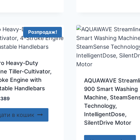
Розпродаж!
ro Heavy-Duty
ne Tiller-Cultivator,
oke Engine with
AQUAWAVE Streaml
table Handlebars
900 Smart Washing
Machine, SteamSen
ригінальна
Поточна
$
389
Technology,
іна:
ціна:
475.
$389.
IntelligentDose,
ати в кошик
SilentDrive Motor