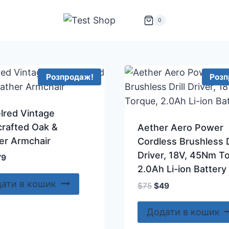
0
Розпродаж!
Розп
lred Vintage
rafted Oak &
Aether Aero Power
er Armchair
Cordless Brushless D
Driver, 18V, 45Nm T
игінальна
Поточна
79
2.0Ah Li-ion Battery
на:
ціна:
8.
$79.
ати в кошик
Оригінальна
Поточна
$
75
$
49
ціна:
ціна:
$75.
$49.
Додати в кошик