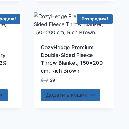
родаж!
Розпродаж!
CozyHedge Premium
Dry
Double-Sided Fleece
12%
Throw Blanket, 150×200
cm, Rich Brown
Оригінальна
Поточна
$
17
$
9
ціна:
ціна:
$17.
$9.
Додати в кошик